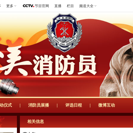
事
更多
节目官网
直播
栏目
频道大全
动仪式
|
消防员展播
|
评选日程
|
微博互动
相关信息