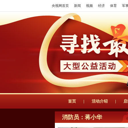
央视网首页
新闻
视频
经济
体育
军
首页
|
活动介绍
|
启
消防员：蒋小华