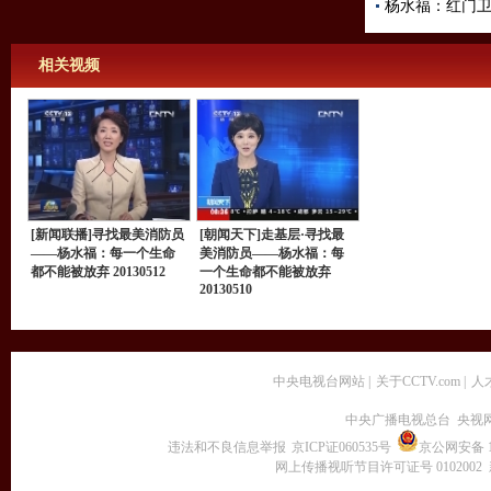
杨水福：红门
相关视频
[新闻联播]寻找最美消防员
[朝闻天下]走基层·寻找最
——杨水福：每一个生命
美消防员——杨水福：每
都不能被放弃 20130512
一个生命都不能被放弃
20130510
中央电视台网站
|
关于CCTV.com
|
人
中央广播电视总台 央视
违法和不良信息举报
京ICP证060535号
京公网安备 11
网上传播视听节目许可证号 0102002