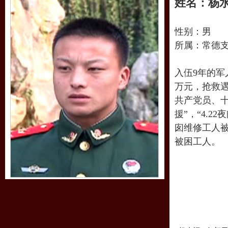
姓名：杨
性别：男
所属：常德
入伍9年的军
万元，抢救
共产党员、十
援”，“4.2
囱维修工人被
被困工人。