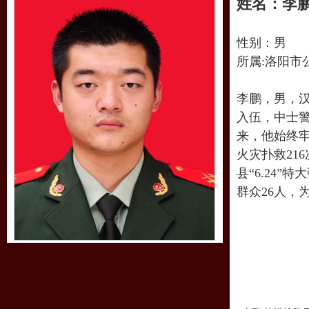
姓名：李
性别：男
所属:洛阳市
李鹏，男，汉
入伍，中士
来，他始终
火灾扑救21
县“6.24
群众26人，