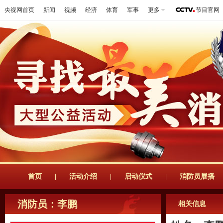
央视网首页
新闻
视频
经济
体育
军事
更多
节目官网
首页
|
活动介绍
|
启动仪式
|
消防员展播
消防员：李鹏
相关信息