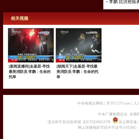
李鹏:抗洪抢险
相关视频
[新闻直播间]走基层·寻找
[朝闻天下]走基层·寻找最
最美消防员 李鹏：生命的
美消防员 李鹏：生命的托
托举
举
中央电视台网站
|
关于CCTV.com
|
人
中央广播电视总台 央视
违法和不良信息举报
京ICP证060535号
京公网安备 11
网上传播视听节目许可证号 0102002