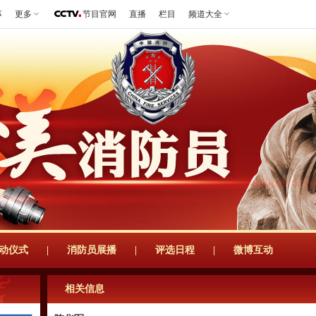
事
更多
节目官网
直播
栏目
频道大全
动仪式
|
消防员展播
|
评选日程
|
微博互动
相关信息