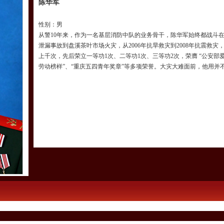
陈华军
性别：男
从警10年来，作为一名基层消防中队的业务骨干，陈华军始终都战斗在最
泄漏事故到盘溪茶叶市场火灾，从2006年抗旱救灾到2008年抗震救
上千次，先后荣立一等功1次、二等功1次、三等功2次，荣膺 “公安部爱
劳动榜样”、“重庆五四青年奖章”等多项荣誉。大灾大难面前，他用并