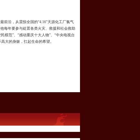
前沿，从震惊全国的“4.16”天源化工厂氯气
灾，他每年要参与处置各类火灾、救援和社会救助
民模范”、“感动重庆十大人物”、“中央电视台
不高大的身躯，扛起生命的希望。