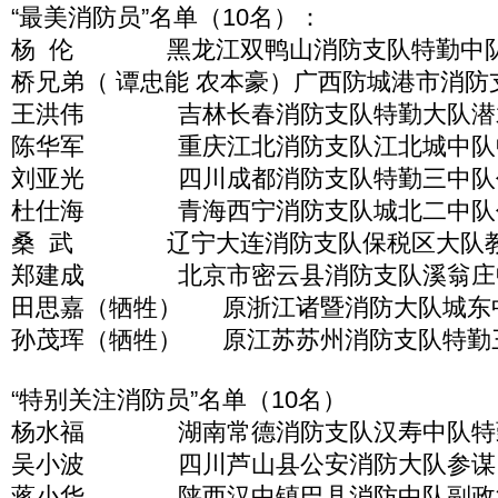
“最美消防员”名单（10名）：
杨 伦 黑龙江双鸭山消防支队特勤中队
桥兄弟（ 谭忠能 农本豪）广西防城港市消防
王洪伟 吉林长春消防支队特勤大队潜
陈华军 重庆江北消防支队江北城中队
刘亚光 四川成都消防支队特勤三中队
杜仕海 青海西宁消防支队城北二中队
桑 武 辽宁大连消防支队保税区大队
郑建成 北京市密云县消防支队溪翁庄
田思嘉（牺牲） 原浙江诸暨消防大队城东
孙茂珲（牺牲） 原江苏苏州消防支队特勤
“特别关注消防员”名单（10名）
杨水福 湖南常德消防支队汉寿中队特
吴小波 四川芦山县公安消防大队参谋
蒋小华 陕西汉中镇巴县消防中队副政