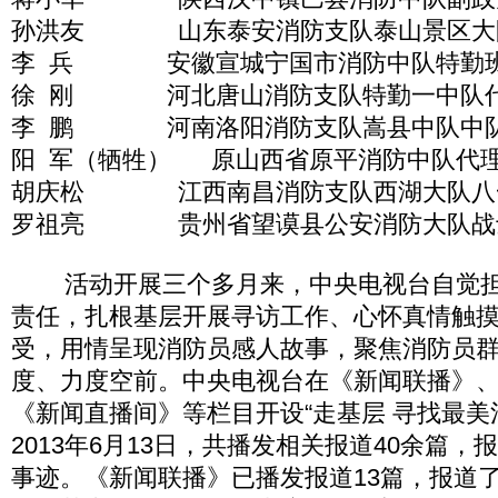
孙洪友 山东泰安消防支队泰山景区大
李 兵 安徽宣城宁国市消防中队特勤
徐 刚 河北唐山消防支队特勤一中队代
李 鹏 河南洛阳消防支队嵩县中队中
阳 军（牺牲） 原山西省原平消防中队代
胡庆松 江西南昌消防支队西湖大队八
罗祖亮 贵州省望谟县公安消防大队战
活动开展三个多月来，中央电视台自觉担
责任，扎根基层开展寻访工作、心怀真情触
受，用情呈现消防员感人故事，聚焦消防员
度、力度空前。中央电视台在《新闻联播》
《新闻直播间》等栏目开设“走基层 寻找最美
2013年6月13日，共播发相关报道40余篇，
事迹。《新闻联播》已播发报道13篇，报道了