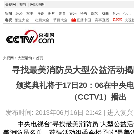
央视网
|
视频
|
网站地图
新闻
经济
军事
评论
图片
体育
娱乐
科教
综艺
戏曲
音乐
少儿
电视
频道大全
栏目大全
节目大全
直播中国
赛事直播
央视
央视网
>
大型活动
>
首页
寻找最美消防员大型公益活动揭
颁奖典礼将于17日20：06在中央
（CCTV1）播出
发布时间: 2013年06月16日 21:42 |
进入复兴
中央电视台“寻找最美消防员”大型公益活
美消防员名单。获得活动组委会授予的“最美消