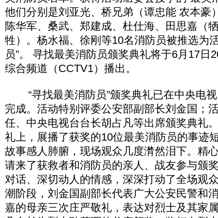
他们分别是刘亚光、桥兄弟（谭忠能 农本豪
陈华军、桑武、郑建成、杜仕海、田思嘉（
牲）。杨水福、徐刚等10名消防员被推选为活
员”。 寻找最美消防员颁奖典礼将于6月17日2
综合频道（CCTV1）播出。
“寻找最美消防员”颁奖典礼已在中央电视
完成。活动特别评委公安部副部长刘金国；
任、中央电视台台长胡占凡等出席颁奖典礼
礼上，展播了获奖的10位最美消防员的事迹
故事感人肺腑，现场观众几度潸然泪下。精
请来了获救者和消防员的亲人、战友参与颁
对话、深切动人的情感，深深打动了全场观
潮阶段，刘金国副部长代表广大公安民警和
嘉的母亲三次庄严敬礼，表达对烈士及其家