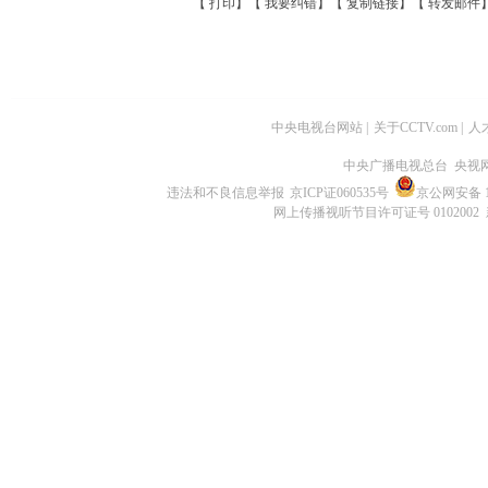
【
打印
】【
我要纠错
】【
复制链接
】【
转发邮件
中央电视台网站
|
关于CCTV.com
|
人
中央广播电视总台 央视
违法和不良信息举报
京ICP证060535号
京公网安备 11
网上传播视听节目许可证号 0102002