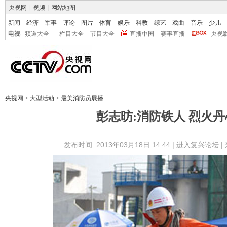
央视网
|
视频
|
网站地图
新闻
经济
军事
评论
图片
体育
娱乐
科教
综艺
戏曲
音乐
少儿
电视
频道大全
栏目大全
节目大全
直播中国
赛事直播
央视
央视网
>
大型活动
>
最美消防员展播
彭志昉:消防铁人 烈火丹
发布时间: 2013年03月18日 14:44 |
进入复兴论坛
|