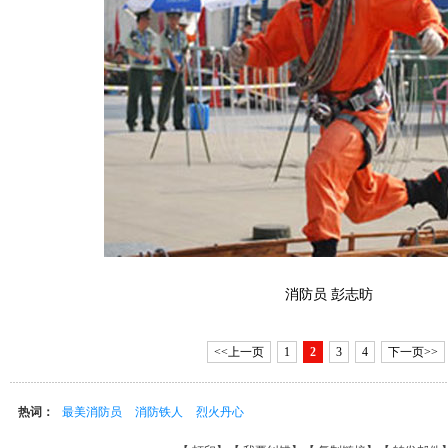
消防员 彭志昉
<<上一页
1
2
3
4
下一页>>
热词：
最美消防员
消防铁人
烈火丹心